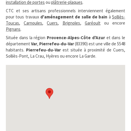
installation de portes
ou
plâtrerie-plaques
.
CTC et ses artisans professionnels interviennent également
pour tous travaux
d'aménagement de salle de bain
à
Solliès-
Toucas
,
Carnoules
,
Cuers
,
Brignoles
,
Garéoult
ou encore
Pignans
.
Située dans la région
Provence-Alpes-Côte d'Azur
et dans le
département
Var
,
Pierrefeu-du-Var
(83390) est une ville de 5548
habitants.
Pierrefeu-du-Var
est située à proximité de Cuers,
Solliès-Pont, La Crau, Hyères ou encore La Garde.